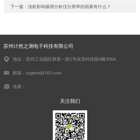
下一篇：
浅析影响频谱分析仪分辨率的因素有什么？
苏州计然之测电子科技有限公司
地址：苏州工业园区群星一路1号辰雷科技园A幢306A
邮箱：szgtest@163.com
传真：
关注我们