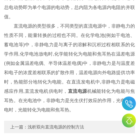
总电动势即为单个电源的电动势，总内阻为各电源内电阻的并联
值。
直流电源的类型很多，不同类型的直流电源中，非静电力的
性质不同，能量转换的过程也不同。在化学电池(例如干电池、
蓄电池等)中，非静电力是与离子的溶解和沉积过程相联系的化
学作用,化学电池放电时,化学能转化为电能和焦耳热在温差电源
(例如金属温差电偶、半导体温差电偶)中，非静电力是与温度差
和电子的浓度差相联系的扩散作用，温差电源向外电路提供功率
时，热能部分地转化为电能。在直流发电机中,非静电力是电磁
感应作用,直流发电机供电时，
直流电源
机械能转化为电能与焦
耳热。在光电池中，非静电力是光生伏打效应的作用，光电池供
电时，光能转化为电能和焦耳热。
上一篇：
浅析双向直流电源的控制方法