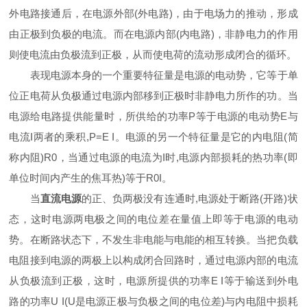
外电路接通后，在电源外部(外电路)，由于电场力的推动，形成
由正极到负极的电流。而在电源内部(内电路)，非静电力的作用
则使电流由负极流到正极，从而使电荷的流动形成闭合的循环。
表现电源本身的一个重要特征量是电源的电动势，它等于单
位正电荷从负极通过电源内部移到正极时非静电力所作的功。当
电源给电路提供能量时，所供给的功率P等于电源的电动势E与
电流I两者的乘积,P=E I。电源的另一个特征量是它的内电阻(简
称内阻)R0，当通过电源的电流为I时,电源内部损耗的热功率(即
单位时间内产生的焦耳热)等于R0I。
当
直流电源
的正、负两极没有连通时,电源处于断路(开路)状
态，这时电源两电极之间的电位差在量值上即等于电源的电动
势。在断路状态下，不发生非电能与电能的相互转换。当把负载
电阻接到电源的两极上以构成闭合回路时，通过电源内部的电流
从负极流到正极，这时，电源所提供的功率E I等于输送到外电
路的功率U I(U是电源正极与负极之间的电位差)与内电阻中损耗