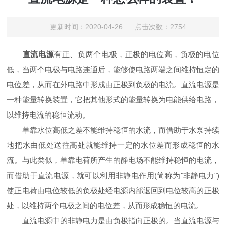
更新时间：2020-04-26 点击次数：2754
直流电源
有正、负两个电极，正极的电位高，负极的电位
低，当两个电极与电路连通后，能够使电路两端之间维持恒定的
电位差，从而在外电路中形成由正极到负极的电流。直流电源是
一种能量转换装置，它把其他形式的能量转换为电能供给电路，
以维持电流的稳恒流动。
单靠水位高低之差不能维持稳恒的水流，而借助于水泵持续
地把水由低处送往高处就能维持一定的水位差而形成稳恒的水
流。与此类似，单靠电荷所产生的静电场不能维持稳恒的电流，
而借助于直流电源，就可以利用非静电作用(简称为"非静电力")
使正电荷由电位较低的负极处经电源内部返回到电位较高的正极
处，以维持两个电极之间的电位差，从而形成稳恒的电流。
直流电源中的非静电力是由负极指向正极的。当直流电源与