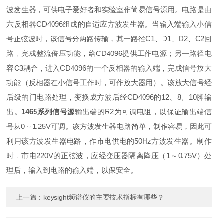
波发生器，可供电子爱好者和实验室作简易信号源用。电路是由
六反相器CD4096组成的自适应方波发生器。当输入端输入小信
号正弦波时，该信号分两路传输，其一路径C1、D1、D2、C2回
路，完成整流倍压功能，给CD4096提供工作电源；另一路径电
容C3耦合，进入CD4096的一个反相器的输入端，完成信号放大
功能（反相器在小信号工作时，可作放大器用）。该放大信号经
后级的门电路处理，变换成方波后经CD4096的12、8、10脚输
出。
1465系列信号源
输出端的R2为可调电阻，以保证输出端信
号从0～1.25V可调。该方波发生器电路简单，制作容易，因此可
利用该方波发生器电路，作市电供电的50Hz方波发生器。制作
时，市电220V的正弦波，应经变压器隔离降压（1～0.75V）处
理后，输入到电路的输入端，以保安全。
上一篇：
keysight频谱仪的主要技术指标有哪些？