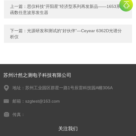
上一篇：
思仪科技“开阳星”经济型系列再发新品——1653系列
函数任意波形发生器
下一篇：
光源研发和测试的“好伙伴”—Ceyear 6362D光谱分
析仪
苏州计然之测电子科技有限公司
地址：苏州工业园区群星一路1号辰雷科技园A幢306A
邮箱：szgtest@163.com
传真：
关注我们