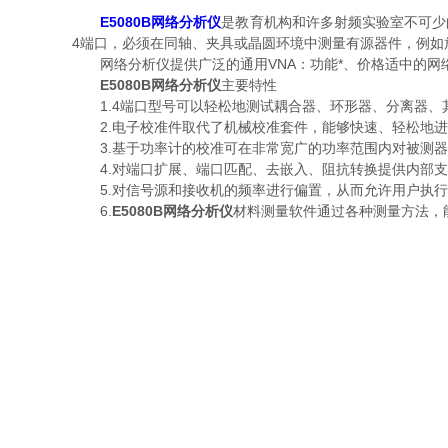
E5080B网络分析仪
是教育机构和许多射频实验室不可少
4端口，必须在同轴、夹具或晶圆环境中测量有源器件，例
网络分析仪提供广泛的通用VNA：功能*、价格适中的网络
E5080B网络分析仪
主要特性
1.4端口型号可以轻松地测试耦合器、环形器、分离器、其
2.电子校准件取代了机械校准套件，能够快速、轻松地进
3.基于功率计的校准可在非常宽广的功率范围内对被测器
4.对端口扩展、端口匹配、去嵌入、阻抗转换提供内部支
5.对信号源和接收机的频率进行偏置，从而允许用户执行混
6.
E5080B网络分析仪
材料测量软件通过各种测量方法，