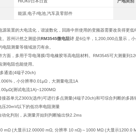
HIOKI/日本日置
产地类别
能源,电子/电池,汽车及零部件
电源装置的大电流化，谐波数化，回路中所使用的变频器需要改良得更低
生。苏州计然之测提供
RM3545微电阻计
是6位半，1,200,000点显示
的电阻测量等领域游刃有余。
方面，多用于导电薄膜/导电橡胶等高电阻材料。RM3545可大测量到12
检测电阻也能使用。
通道(4端子20ch)
.006%，小分辨率0.01μΩ，大测量电流1A
.00μΩ(测试电流1A)~1200MΩ
转接器单元Z3003(选件)可进行多点测量(4端子20ch)和可综合判断的多路转接
电压20mV以下的低功率电阻测量
自动化判别，从测量开始到判断输出快2.2ms
 mΩ (大显示12.00000 mΩ, 分辨率 10 nΩ)～1000 MΩ (大显示1200.0 