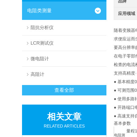
品牌
电阻类测量
应用领域
阻抗分析仪
随着变频器
求便应运而
LCR测试仪
要高分辨率
在电子零部件
微电阻计
检查的电流
支持高精度·多
高阻计
● 基本精度0
查看全部
● 可测范围0
● 使用多路
● 开路端口
相关文章
● 高速支持
基本参数
RELATED ARTICLES
量程10
电阻测