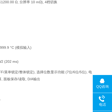
1200.00 Ω, 分辨率 10 mΩ), 4档切换
999.9 °C (模拟输入)
W2 (202 ms)
(OFF/菜单锁定/整体锁定), 选择位数显示功能 (7位/6位/5位), 电
算, 面板保存/读取, D/A输出
QQ咨询
一
电话