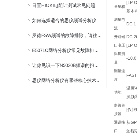
[LP 
日置HIOKI电阻计测试常见问题
量量程
基本精度
测量电
如何选择适合的思仪频谱分析仪
DC 1
流
罗德FSW频谱的故障排除，请往这看！
DC 2
开路端
[LP 
口电压
E5071C网络分析仪常见故障排查与日常维护指南
温度测
-10.
量
让你见识一下N9020B频谱的扫描速度
测量速
FAST
度
思仪网络分析仪有哪些核心技术或优势？
温度补
功能
源频率
多路转
[仅限
接器
从GP-
通讯接
远程功
口