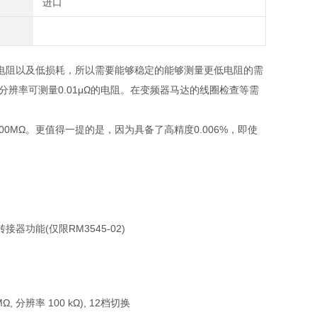
进口
电阻以及低损耗，所以需要能够稳定的能够测量更低电阻的需
，小分辨率可测量0.01μΩ的电阻。在变频器马达的线圈检查等需
00MΩ。更值得一提的是，因为具备了高精度0.006%，即使
器功能(仅限RM3545-02)
MΩ, 分辨率 100 kΩ), 12档切换