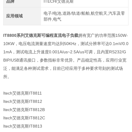
品牌
ITECH/艾德克斯
电子/电池,道路/轨道/船舶,航空航天,汽车及零
应用领域
部件,电气
IT8800系列艾德克斯可编程直流电子负载
拥有宽广的功率范围150W-
10KW，电压电流测量速度均达到50KHz，测试分辨率可达0.1mV/0.0
1mA，测试电流上升速度0.001A/us~2.5A/us可调，且内置RS232/G
BIP/USB通讯接口，参数指标非常优异。产品稳定性高，应用行业宽
泛，能满足各种测试需求，目前已经应用于多种要求苛刻的测试场
所。
Itech艾德克斯IT8811
Itech艾德克斯IT8812
Itech艾德克斯IT8812B
Itech艾德克斯IT8812C
Itech艾德克斯IT8813