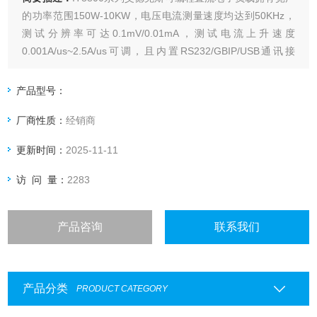
的功率范围150W-10KW，电压电流测量速度均达到50KHz，
测试分辨率可达0.1mV/0.01mA，测试电流上升速度
0.001A/us~2.5A/us可调，且内置RS232/GBIP/USB通讯接
口，参数指标非常优异。产品稳定性高，应用行业宽泛，能满
足各种测试需求，目前已经应用于多种要求苛刻的测试场所。
产品型号：
厂商性质：
经销商
更新时间：
2025-11-11
访 问 量：
2283
产品咨询
联系我们
产品分类
PRODUCT CATEGORY