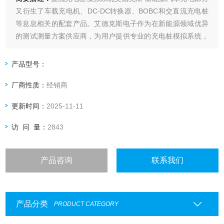
又衍生了车载充电机、DC-DC转换器、BOBC和交直流充电桩
等息息相关的配套产品。艾德克斯电子作为在新能源领域优异
的测试测量方案供应商，为用户提供专业的充电桩模拟系统，
用来真实模拟交流充电桩充电过程和各项功能状态及故障模
拟，避免因充电桩故障可能导致的车辆损坏状况的发生，同时
产品型号：
为提高车辆对充电设施的兼容性和抗充电干扰的能力提供验证
厂商性质：
经销商
手段和方法。
更新时间：
2025-11-11
访 问 量：
2843
产品咨询
联系我们
产品分类
PRODUCT CATEGORY