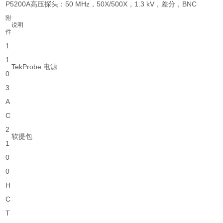
P5200A
高压探头：50 MHz，50X/500X，1.3 kV，差分，BNC
附
说明
件
1
1
TekProbe 电源
0
3
A
C
2
软提包
1
0
0
H
C
T