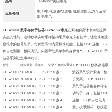
品牌
TeKtronix/美国泰克
电子/电池,道路/轨道/船舶,航空航天,汽车及零
应用领域
部件,电气
TDS2000C数字存储示波器Tektronix泰克
在紧凑的设计中为您提供
实惠的性能。这种数字实时采样架构采用泰克专有技术，让您准确观
察很小的信号细节。每种型号均内置标准功能，包括 USB 连接、16
种自动测量、极限测试、内置帮助菜单和终身保修**。TDS2000C 示
波器系列让您事半功倍。
TDS2000C 数字存储示
型号
模拟带宽
采样率
记录长度
模拟通道
TDS2001C
50 MHz
0.5 GS/s
2.5k 点
2
波器系列设计紧凑，性
TDS2002C
70 MHz
1 GS/s
2.5k 点
2
价比高。 TDS2000C
TDS2012C
100 MHz
2 GS/s
2.5k 点
2
系列示波器集各种标准
TDS2022C
200 MHz
2 GS/s
2.5k 点
2
功能于一身，包括 USB
TDS2014C
100 MHz
2 GS/s
2.5k 点
4
连接、16 种自动化测
TDS2024C
200 MHz
2 GS/s
2.5k 点
4
量、极限测试、数据记