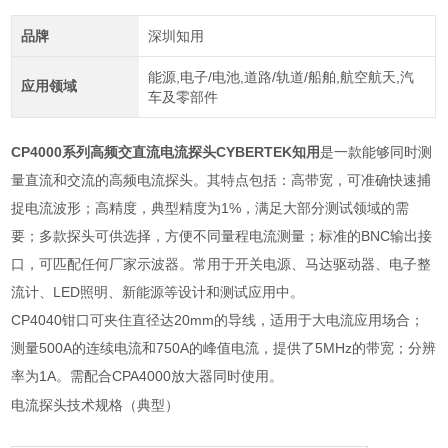
品牌
深圳知用
能源,电子/电池,道路/轨道/船舶,航空航天,汽
应用领域
车及零部件
CP4000系列高频交直流电流探头CYBERTEK知用
是一款能够同时测
量直流和交流的高频电流探头。其特点包括：高带宽，可准确快速捕
捉电流波形；高精度，典型精度为1%，满足大部分测试领域的需
要；多款探头可供选择，方便不同量程电流测量；标准的BNC输出接
口，可匹配任何厂家示波器。常用于开关电源、马达驱动器、电子整
流计、LED照明、新能源等设计和测试应用中。
CP4040钳口可夹住直径达20mm的导线，适用于大电流应用场合；
测量500A的连续电流和750A的峰值电流，提供了5MHz的带宽；分辨
率为1A。需配合CPA4000放大器同时使用。
电流探头技术规格（典型）