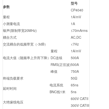
型号
参数
CP4040
量程
1A/mV
小测量电流
1A
噪声(限制带宽20MHz)
≤70mArms
耦合方式
AC,DC
交流耦合的低频带宽（-3dB）
<7Hz
量程
1A/mV
电流大值（随频率上升而下降）
DC连续
500A
RMS(正弦波)
500A
峰值
750A
终端负载要求
50Ω
电流系统
65ns
延时时间
BNC线1米
5ns
600V CATII
大绝缘线电压
300V CATIII