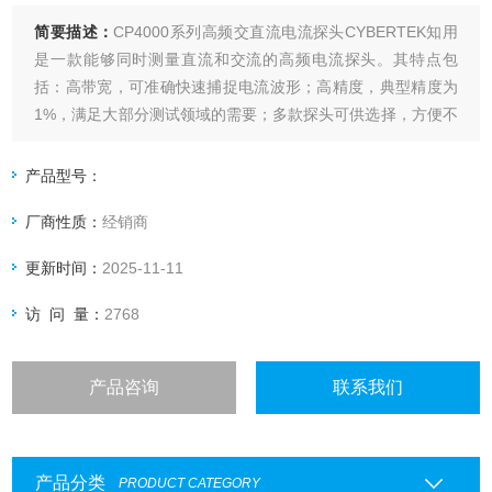
简要描述：
CP4000系列高频交直流电流探头CYBERTEK知用
是一款能够同时测量直流和交流的高频电流探头。其特点包
括：高带宽，可准确快速捕捉电流波形；高精度，典型精度为
1%，满足大部分测试领域的需要；多款探头可供选择，方便不
同量程电流测量；标准的BNC输出接口，可匹配任何厂家示波
器。常用于开关电源、马达驱动器、电子整流计、LED照明、
产品型号：
新能源等设计和测试应用中。
厂商性质：
经销商
更新时间：
2025-11-11
访 问 量：
2768
产品咨询
联系我们
产品分类
PRODUCT CATEGORY