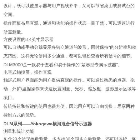
设计，既可以使显示器与用户视线齐平，又可以节省桌面或测试台的
空间。
操作面板布局直观，通道和功能的操作状态一目了然，可以迅速进行
所需测量。
方便设置的8.4英寸显示器
可以自动或手动分踪显示各独立通道的波形，同时保持*的分辨率和动
态范围。这样无论使用多少通道，都可以轻松查看所有信号的细节。
DLM3000是一款易于查看和易于操作的“紧凑型专属示波器"。
电容式触摸屏，操作直观
触屏式用户界面能为用户提供直观的操作。可以通过熟悉的点选、拖
动，外扩/里捏操作来快速设置测量、光标、缩放框、波形显示区域等
项目。
传统按钮和按键的使用也很方便，因此用户可以自由切换，尽享两种
控制方式的优势。
DLM系列——Yokogawa横河混合信号示波器
测量和统计功能
包含29个波形参数测量。多支持30个同步自动测量。还可以连续、逐