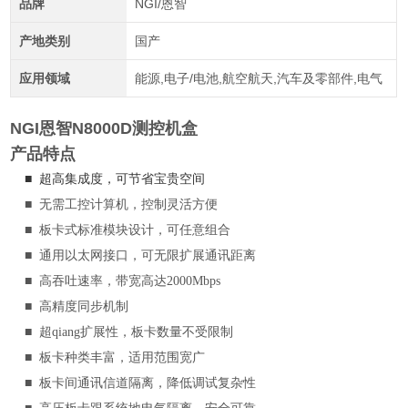
品牌
NGI/恩智
产地类别
国产
应用领域
能源,电子/电池,航空航天,汽车及零部件,电气
NGI恩智N8000D测控机盒
产品特点
■
超高集成度，可节省宝贵空间
■
无需工控计算机，控制灵活方便
■
板卡式标准模块设计，可任意组合
■
通用以太网接口，可无限扩展通讯距离
■
高吞吐速率，带宽高达2000Mbps
■
高精度同步机制
■
超qiang扩展性，板卡数量不受限制
■
板卡种类丰富，适用范围宽广
■
板卡间通讯信道隔离，降低调试复杂性