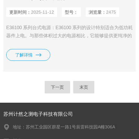
更新时间：
2025-11-12
型号：
浏览量：
2475
E36100 系列台式电源：E36100 系列的设计特别适合为低功耗
器件上电。与那些体积过大的电源相比，它能够提供更纯净的
电力、更可靠的器件保护以及更高的精度。它体积小巧
（2U，¼-机架），视角宽广，能够整齐地布置在任何工作台
了解详情
上。通过易于使用的旋钮和逐位控制功能，您可以快速、轻松
地根据需要设置输出的分辨率。
下一页
末页
苏州计然之测电子科技有限公司
地址：苏州工业园区群星一路1号辰雷科技园A幢306A