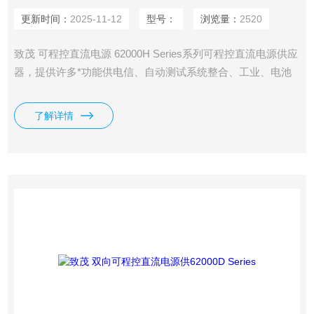
更新时间：
2025-11-12
型号：
浏览量：
2520
致茂 可程控直流电源 62000H Series系列可程控直流电源供应
器，提供许多*功能供电信、自动测试系统整合、工业、电池
充电及模拟、混合动力汽车与太阳能面板模拟使用。这些功能
包括3U中的15KW高功率密度、精准的输出 电流和电压量测、
了解详情
输出触发信号，以及可仿真复杂的DC瞬时波形以便测试设备
的瞬断、压降与其他电压间偏差的能力。