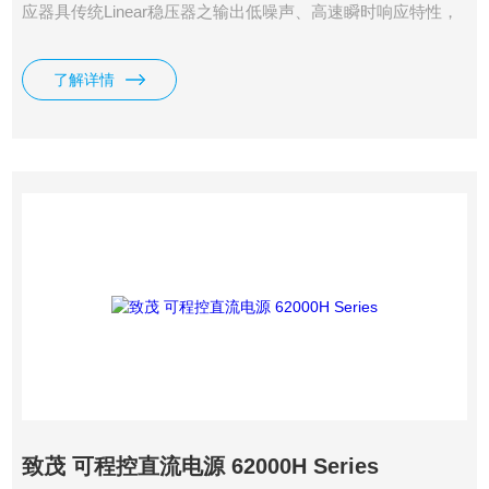
应器具传统Linear稳压器之输出低噪声、高速瞬时响应特性，
同时具备Switching稳压器的轻型化、小体积及低成本等特性，
提供许多*功能供自动化测试系统整合、车用电子MCU/ECU测
了解详情
试、半导体驱动电源及无线通信电源使用。
致茂 可程控直流电源 62000H Series