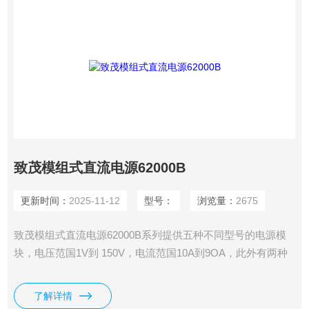
致茂模组式直流电源62000B
更新时间：
2025-11-12
型号：
浏览量：
2675
致茂模组式直流电源62000B系列提供五种不同型号的电源模
块，电压范国1V到 150V，电流范国10A到9OA，此外有两种
模块外框可容纳了个及6个电源模块并联操作达到4.5KW及
9KW输出功率。为了满足使用者大功率电源需求，此62000B
了解详情
可经由CAN Bus接口及CSU管理并联达14个外框，功率可达