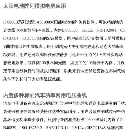
太阳电池阵列模拟电源应用
IT6000B系列选配SAS1000太阳能电池矩阵仿真软件，可以精确地仿
真太阳电池矩阵的I-V曲线，内建
EN50530、Sandia、NB/T32004、CG
C/GF004、CGC/GF035
的SAS模型，用户简单设定参数后，即可模拟I-
V曲线输出并生成报表，用于测试光伏逆变器的静态和动态大功率追
踪效能。用户还可以编辑任何屏蔽多可达4096个点的I-V曲线实现动
态云遮效果，或存储100条不同光照、温度下的I-V曲线于内存，并设
定每条曲线执行时间及执行顺序，以此来测试光伏逆变器在不同气候
条件下的长时间大功率追踪效能。
内置多种标准汽车功率网用电压曲线
汽车电子设备在汽车启动和运行过程中可能经常遇到电源瞬变的干扰,
为确保被测件能够经受得住这些实际瞬变，用户必须在测试过程中仿
真坏情况功率瞬变条件。根据行业的相关标准IT6000B系列内置了DI
N40839、ISO-16750-2、SAEJ1113-11、LV124 和ISO21848 标准汽车