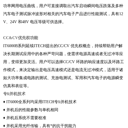
功率网用电压曲线，用户可直接调取出汽车启动瞬间电压跌落及多种
汽车电子测试脉冲波形对相关的汽车电子产品进行性能测试，具有12
V、24V 和48V 电压等级可供选择。
CC&CV优先权功能
IT6000B系列延续ITECH提出的CC/CV 优先权概念，持续帮助用户解
决长期测试应用中的各种严苛问题，使需求电源高速或者无过冲等应
用，变得更加灵活。用户可以选择CC/CV 环路的响应速度以及环路工
作模式，来决定输出是电压高速模式还是电流无过冲模式，适用于诸
如大功率集成电路的测试、充放电测试、军用和汽车电子的电源瞬变
仿真和表征等。
专li并机技术
♦
IT6000全系列均采用ITECH专li并机技术
♦
并机后的性能参数与单机相同
♦
并机后系统不需要校准
♦
并机采用光纤传输，具有*的抗干扰能力