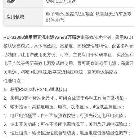
品牌
VARIED/万瑞达
电子/电池,道路/轨道/船舶,航空航天,汽车及零
应用领域
部件,电气
RD-S1006通用型直流电源Varied万瑞达
由高效芯片控制，采用IGBT
模块调整模式，具体高效能、高精度、高稳定性等特性，配备多种辅
助功能，让用户使用更方便、可靠。主要应用于科研单位、实验室和
电子产线等需要高效电源测试时使用。属可调直流稳压电源，高频开
关电源，精密测试电源,数字直流稳压电源，直流电源供应器。
性能特点：
1、标配RS232和RS485通讯接口
2、采用19英寸标准化尺寸，可组合放置于各种工作台面及机架；
3、输出指示：高精度电压、电流、功率显示，4位液晶屏显示；
4、电压电流预置：自带面板预置按键，可预先设定电压电流值；
5、输出开关功能：可在不关闭电源情况下，关闭及开启电源输出；
6、恒压恒流：输出恒压恒流自动切换，电压电流值连续线性调节；