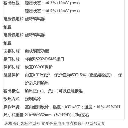
输
出纹波
稳压状态：≤0.3%+10mV (rms）
稳压状态：≤0.5%+10mV (rms）
电压设定和
旋转编码器
预置
电流设定和
旋转编码器
预置
面板功能
面板锁定功能
接口功能
标配RS232/RS485接口
保护功能
设置OV/OI保护
温度保护
内置0.T.P保护，保护值为85℃±5%（散热器温度），保
护后关闭输出
输出极性
输出正(＋)、负(－)可以任意接地
散热方式
强制风冷
操作环境
室内使用设计，温度：0℃~40℃；湿度：10%~85%RH
尺寸和重量
210*88*352mm（W*H*D）,7kg左右
表格所列为标准型号 接受任意电压电流参数产品型号定制