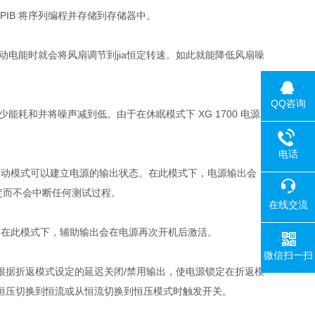
或 GPIB 将序列编程并存储到存储器中。
脉动电能时就会将风扇调节到jia恒定转速。如此就能降低风扇噪
QQ咨询
少能耗和并将噪声减到低。由于在休眠模式下 XG 1700 电源
电话
自启动模式可以建立电源的输出状态。在此模式下，电源输出会
定而不会中断任何测试过程。
在线交流
。在此模式下，辅助输出会在电源再次开机后激活。
微信扫一扫
根据折返模式设定的延迟关闭/禁用输出，使电源锁定在折返模
恒压切换到恒流或从恒流切换到恒压模式时触发开关。