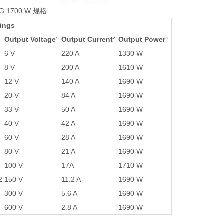
XG 1700 W 规格
ings
Output Voltage¹
Output Current²
Output Power³
6 V
220 A
1330 W
8 V
200 A
1610 W
12 V
140 A
1690 W
20 V
84 A
1690 W
33 V
50 A
1690 W
40 V
42 A
1690 W
60 V
28 A
1690 W
80 V
21 A
1690 W
100 V
17A
1710 W
2
150 V
11.2 A
1690 W
300 V
5.6 A
1690 W
600 V
2.8 A
1690 W