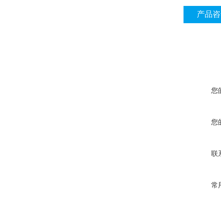
产品咨
您
您
联
常