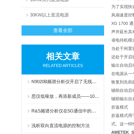
为了实现快速
30KW以上直流电源
风扇速度控
XG 17
查看全部
声并延长其
省电待机模
当处于闲置状
相关文章
还处于开启
输出自动启
RELATED ARTICLES
在电源从一
N9020B频谱分析仪开启了无线通信领域的全新视角
恢复到先前
辅助自动启
思仪低噪放，再添新成员——100kHz～67GHz超宽带低噪声放大器发布
辅助输出自
折返模式
R&S频谱分析仪在5G通信中的应用前景
折返模式用
式。这一特
浅析双向直流电源的控制方法
AMETEK 