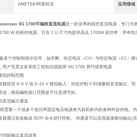
AMETEK/阿美特克
应用领域
Sorensen XG 1700可编程直流电源
是一款业界的程控直流电源，专门为测
款 1700 W 的程控电源。它在 1 U 尺寸内提供高达 1700W 的功
0 具备多个控制和指示信号，如关断、恒定电压（CV）与恒定电流（CC）模式
用户无需太多系统工程知识就能用 XG 1700 替代现有电源
模拟控制范围
提供 0~5 V 或 0~10 V 模拟输入，对应控制 0 到满量程直流输出。而 XG
话说，模拟编程接口范围是可任意调节的。
助直流输出通道
E 系统需要一个或多个低功率固定电压电源来为其机柜内的各种外设供电。为此
直接通过前面板或 SCPI 命令进行控制。 些通道可以实现直接驱动输出
列功能输出直流波形