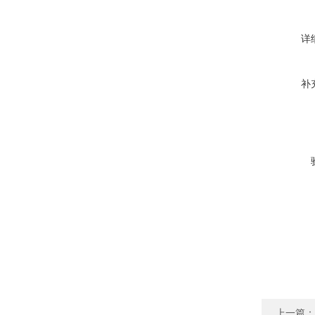
详
补
上一篇：