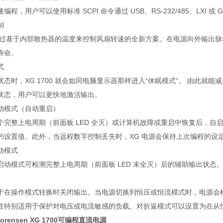
编程，用户可以使用标准 SCPI 命令通过 USB、RS-232/485、LXI 
制
00 通过基于内部散热器的温度来控制风扇转速的全新方案。在电源向外输出
寿命。
式
态时，XG 1700 就会如同电脑显示器那样进入“休眠模式"。 由此就能减
状态，用户可以更快地激活输出。
动模式（自动重启）
个完整上电周期（前面板 LED 全灭）或计算机故障或重启中恢复后，
的设置值。此外，当远程数字控制丢失时，XG 电源会保持上次编程的设
动模式
启动模式可检测完整上电周期（前面板 LED 未全灭）后的辅助输出状态
于在操作模式转换时关闭输出。当电源切换到恒压或恒流模式时，电源会
性特别适用于保护对电压或电流敏感的负载。对折返模式可以设置为在从
Sorensen XG 1700可编程直流电源