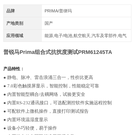
品牌
PRIMA/普律玛
产地类别
国产
应用领域
能源,电子/电池,航空航天,汽车及零部件,电气
普锐马Prima组合式抗扰度测试PRM61245TA
产品特性：
●
静电、脉冲、雷击浪涌三合一，性价比更高
●
7.0彩色触摸屏显示，智能控制，性能稳定可靠
●
内置智能型耦合
/
去耦网络，试验更安全
●
内置
RS-232
通讯接口，可选配测控软件实施远程控制
●
可配软件上微机操作，直接打印测试报告
●
内置环境温湿度显示
●
设备小巧轻便，易于操作