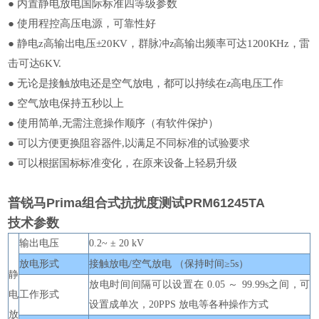
●
内置静电放电国际标准四等级参数
●
使用程控高压电源，可靠性好
●
静电z
高输出电压
±20KV
，群脉冲z高输出频率可达
1200KHz
，雷
击可达
6KV.
●
无论是接触放电还是空气放电，都可以持续在z高电压工作
●
空气放电保持五秒以上
●
使用简单
,
无需注意操作顺序（有软件保护）
●
可以方便更换阻容器件
,
以满足不同标准的试验要求
●
可以根据国标标准变化，在原来设备上轻易升级
普锐马Prima组合式抗扰度测试PRM61245TA
技术参数
输出电压
0.2~ ± 20 kV
放电形式
接触放电/空气放电 （保持时间≥5s）
静
放电时间间隔可以设置在 0.05 ～ 99.99s之间，可
电
工作形式
设置成单次，20PPS 放电等各种操作方式
放