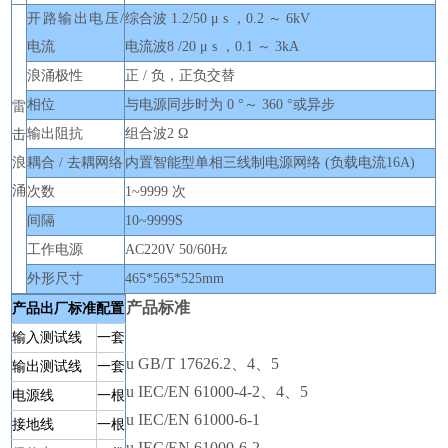
开路输出电压/
综合波 1.2/50 μ s ，0.2 ～ 6kV
电流
电流波8 /20 μ s ，0.1 ～ 3kA
浪涌极性
正 / 负，正负交替
相位
与电源同步时为 0 °～ 360 °或异步
雷
输出阻抗
组合波2 Ω
击
浪
耦合 / 去耦网络
内置智能型单相三线制电源网络 (负载电流16A)
涌
次数
1~9999 次
间隔
10~9999S
工作电源
AC220V 50/60Hz
外形尺寸
465*565*525mm
产品标准
产品出厂标准
配置
输入测试线
一套
u
GB/T 17626.2、4、5
输出测试线
一套
u
IEC/EN 61000-4-2、4、5
电源线
一根
u
IEC/EN 61000-6-1
接地线
一根
u
IEC/EN 61000-6-2