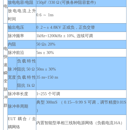
放电电容/电阻
150pF /330 Ω (可换各种阻容套件)
电
放电电流上升
0.6 ～ 1ns
时间
输出电压
0 .2～± 4.8KV 正或负，正负交替
脉冲频率
1kHz~1200kHz ± 10%, 连续可调
内阻
50 Ω± 20%
电
脉冲前沿
5ns ± 30%
快
负载特性
速
脉冲
阻抗 50 Ω
50ns ± 30%
瞬
宽度
负载特性
35 ns~150 ns
变
阻抗 1k Ω
脉
脉冲串长度
1~255 个可调
冲
典型 300mS （ 0.15—9.99 S 可调，调节精度0.01S
群
脉冲串周期
）
EUT 耦合 / 去
内置智能型单相三线制电源网络（负载电流16A）
耦网络