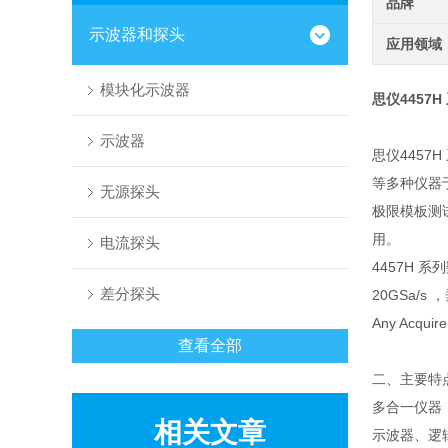
品牌
示波器和探头
应用领域
模块化示波器
思仪4457
示波器
思仪445
等多种仪器
无源探头
极限模板测
用。
电流探头
4457H 
差分探头
20GSa/s
Any Ac
查看全部
二、主要特
多合一仪器
相关文章
示波器、逻