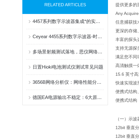
RELATED ARTICLES
提供更多的
Any Acqui
4457系列数字示波器集成*的实时频谱分析功能
任意捕获技
更深的存储
Ceyear 4455系列数字示波器-时域高精度测试好帮手
丰富的探头
支持无源探
多场景射频测试落地，思仪网络分析仪助力器件性能评估
满足您不同
高清触摸一
日置Hioki电池测试仪测试常见问题
15.6 英
3656B网络分析仪：网络性能分析的得力助手
快速实现波
便携式结构
德国EA电源输出不稳定：6大原因与对应解决方案
便携式结构，
（一）示波
12bit 
12bit 