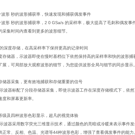
万个波形 秒的波形捕获率，快速发现和捕获偶发事件
万个波形 秒的波形捕获率，2 0 GSa/s 的采样率，极大提高了毛刺和偶发
的采集时间内查看到更多的波形细节。
ts 的深度存储，在高采样率下保持更高的记录时间
 的深度存储器，示波器即使在慢时基档位下依然保持高的采样率和快的波形捕
扩展，可局部放大观察波形的细节，为您提供波形全局与细节的同步显示
存储器采集，更有效地捕获和存储重要的信号
 系列示波器标配了分段存储器采集，即使示波器工作在深度存储模式下，依
速度和屏幕更新率。
灰度等级及四种波形色彩显示，超凡的视觉体验
 系列示波器采用数字荧光三维显示技术，通过颜色的亮暗或冷暖来表示事件发
供正常、反相、色温、光谱等44种波形色彩，增强了查看偶发事件的能力