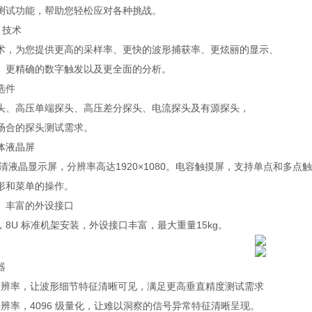
测试功能，帮助您轻松应对各种挑战。
re 技术
术，为您提供更高的采样率、更快的波形捕获率、更炫丽的显示、
、更精确的数字触发以及更全面的分析。
选件
头、高压单端探头、高压差分探头、电流探头及有源探头，
场合的探头测试需求。
体液晶屏
寸高清液晶显示屏，分辨率高达1920×1080。电容触摸屏，支持单点和多点
形和菜单的操作。
、丰富的外设接口
8U 标准机架安装，外设接口丰富，最大重量15kg。
器
垂直分辨率，让波形细节特征清晰可见，满足更高垂直精度测试需求
垂直分辨率，4096 级量化，让难以洞察的信号异常特征清晰呈现。