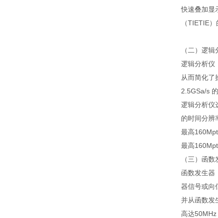
快速叠加显
（TIET
（二）逻辑
逻辑分析仪
从而简化了
2.5GSa
逻辑分析仪选
的时间分辨
最高160M
最高160
（三）函数
函数发生器
器信号或向
并从函数发
高达50MH