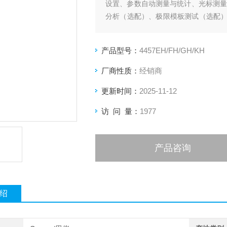
设置、参数自动测量与统计、光标测量
分析（选配）、极限模板测试（选配
及抖动分析（选配）等功能，支持以太
产品型号：
4457EH/FH/GH/KH
厂商性质：
经销商
更新时间：
2025-11-12
访 问 量：
1977
产品咨询
绍