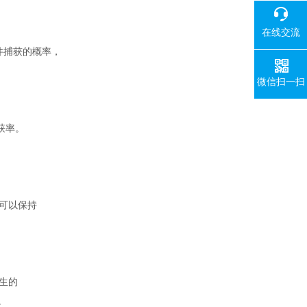
在线交流
事件捕获的概率，
微信扫一扫
获率。
。
然可以保持
生的
。