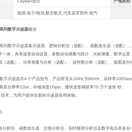
Ceyear/思仪
产地类别
能源,电子/电池,航空航天,汽车及零部件,电气
H 系列数字示波器
概述
7H 系列数字示波器集示波器、逻辑分析仪（选配）、函数发生器（选配）
于一体，具有波形自动设置、参数自动测量与统计、光标测量、数学运算、
试（选配）、功率测量与分析（选配）、波特图分析（选配）、眼图及抖
系列数字示波器共4 个产品型号，产品带宽从1GHz 到4GHz，采样率10GSa/s
 ，垂直分辨率12bit，存储深度1Gpts，最快波形捕获率70 万个波形 秒，
quire 技术，为用户提供全新的示波器使用体验。
点
辑分析仪、函数发生器、总线分析仪、实时频谱分析仪及数字电压表多合