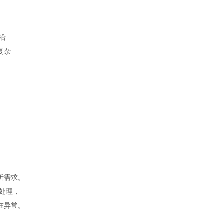
沿
复杂
，
。
、
析需求。
计处理，
在异常。