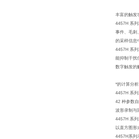
丰富的触发
4457H
事件、毛刺
的采样信息
4457H 
能抑制干扰
数字触发的触
*的计算分
4457H
42 种参
波形录制与
4457H
以直方图形
4457H系