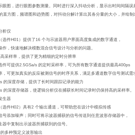
示眼图，进行眼图参数测量。同时进行深入抖动分析，显示出时间间隔误
IE）的直方图，频谱图和趋势图，对抖动分解计算出其各分量的大小，并绘
分析仪
（选件H01）提供了16 个与示波器用户界面高度集成的数字通道，
操作，快速地解决模数混合信号设计与分析的问题。
/s 的高采样率，提供了更为精细的定时分辨率
件可提供2.5GSa/s 的定时采样率，可为所有数字通道提供最高400ps
率，可更加真实的反应被测信号的时序关系，满足多通道数字信号测试需
pts 的深度存储，提供了长时间跟踪记录的能力
Mpts 的深度存储器，使逻辑分析仪在捕获长时间记录时仍保持高的采样率。
发生器
（选件H02）具有2 个输出通道，可帮助您在设计中模拟传感
信号添加噪声；同时可将示波器捕获的信号传送到任意波形存储器中，
生器中复制出示波器所捕获到的信号。
z 的多种预定义波形输出