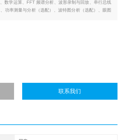
、数学运算、FFT 频谱分析、波形录制与回放、串行总线
）、功率测量与分析（选配）、波特图分析（选配）、眼图
网程控，方便您集成开发使用。
联系我们