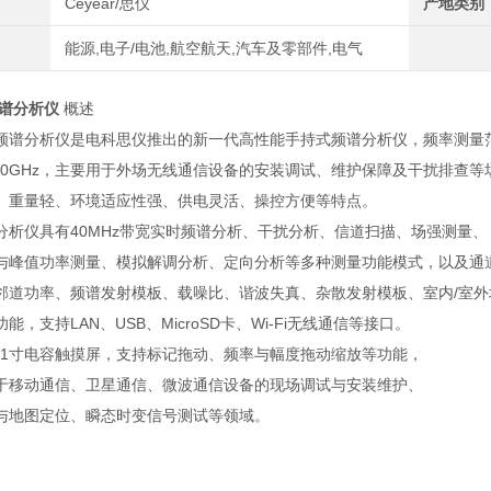
Ceyear/思仪
产地类别
能源,电子/电池,航空航天,汽车及零部件,电气
频谱分析仪
概述
5D频谱分析仪是电科思仪推出的新一代高性能手持式频谱分析仪，频率测量
z~20GHz，主要用于外场无线通信设备的安装调试、维护保障及干扰排查等
、重量轻、环境适应性强、供电灵活、操控方便等特点。
频谱分析仪具有40MHz带宽实时频谱分析、干扰分析、信道扫描、场强测量、
波与峰值功率测量、模拟解调分析、定向分析等多种测量功能模式，以及通
邻道功率、频谱发射模板、载噪比、谐波失真、杂散发射模板、室内/室外
能，支持LAN、USB、MicroSD卡、Wi-Fi无线通信等接口。
0.1寸电容触摸屏，支持标记拖动、频率与幅度拖动缩放等功能，
于移动通信、卫星通信、微波通信设备的现场调试与安装维护、
与地图定位、瞬态时变信号测试等领域。