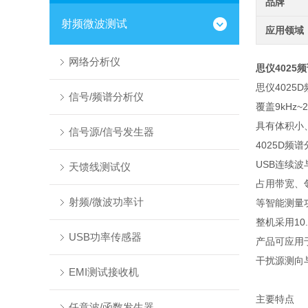
品牌
射频微波测试
应用领域
网络分析仪
思仪4025
思仪402
信号/频谱分析仪
覆盖9kH
具有体积小
信号源/信号发生器
4025D
USB连续
天馈线测试仪
占用带宽、
射频/微波功率计
等智能测量功
整机采用1
USB功率传感器
产品可应用
干扰源测向
EMI测试接收机
主要特点
任意波/函数发生器