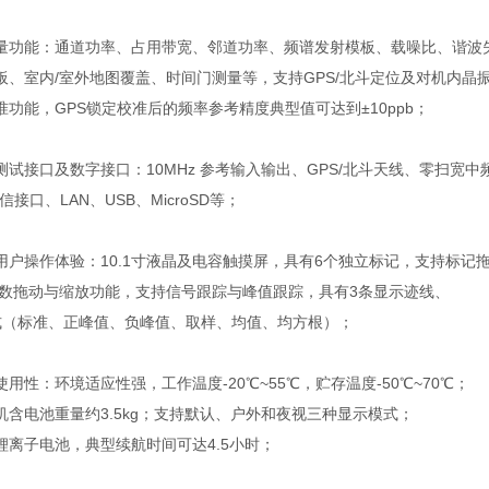
量功能：通道功率、占用带宽、邻道功率、频谱发射模板、载噪比、谐波
板、室内/室外地图覆盖、时间门测量等，支持GPS/北斗定位及对机内晶
准功能，GPS锁定校准后的频率参考精度典型值可达到±10ppb；
测试接口及数字接口：10MHz 参考输入输出、GPS/北斗天线、零扫宽中
通信接口、LAN、USB、MicroSD等；
用户操作体验：10.1寸液晶及电容触摸屏，具有6个独立标记，支持标记
参数拖动与缩放功能，支持信号跟踪与峰值跟踪，具有3条显示迹线、
式（标准、正峰值、负峰值、取样、均值、均方根）；
用性：环境适应性强，工作温度-20℃~55℃，贮存温度-50℃~70℃；
机含电池重量约3.5kg；支持默认、户外和夜视三种显示模式；
锂离子电池，典型续航时间可达4.5小时；