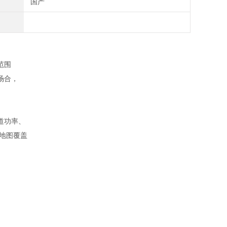
国产
范围
场合，
道功率、
地图覆盖