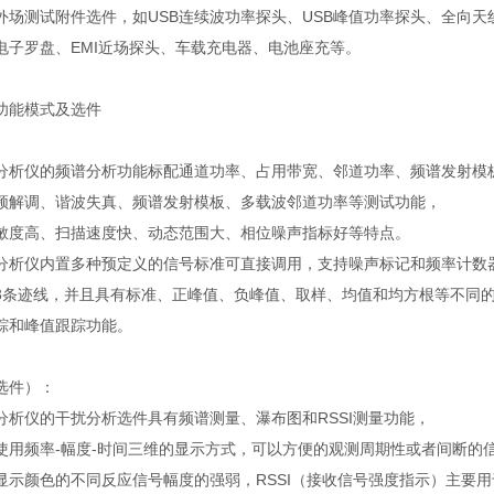
外场测试附件选件，如USB连续波功率探头、USB峰值功率探头、全向天
电子罗盘、EMI近场探头、车载充电器、电池座充等。
功能模式及选件
频谱分析仪的频谱分析功能标配通道功率、占用带宽、邻道功率、频谱发射模
频解调、谐波失真、频谱发射模板、多载波邻道功率等测试功能，
敏度高、扫描速度快、动态范围大、相位噪声指标好等特点。
频谱分析仪内置多种预定义的信号标准可直接调用，支持噪声标记和频率计数
3条迹线，并且具有标准、正峰值、负峰值、取样、均值和均方根等不同
踪和峰值跟踪功能。
选件）：
谱分析仪的干扰分析选件具有频谱测量、瀑布图和RSSI测量功能，
使用频率-幅度-时间三维的显示方式，可以方便的观测周期性或者间断的
显示颜色的不同反应信号幅度的强弱，RSSI（接收信号强度指示）主要用