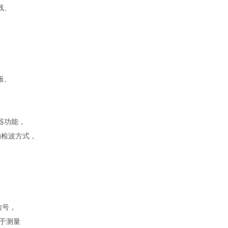
线、
板、
器功能，
的检波方式，
信号，
于测量