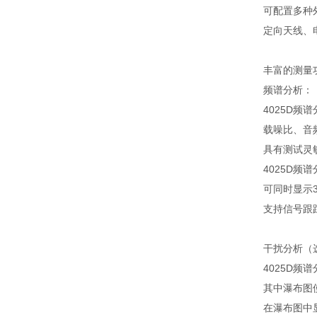
可配置多种
定向天线、
丰富的测量
频谱分析：
4025D
载噪比、音
具有测试灵
4025D
可同时显示
支持信号跟
干扰分析（
4025D频
其中瀑布图
在瀑布图中