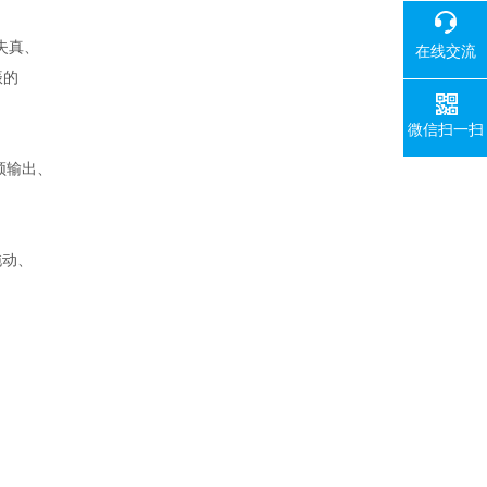
失真、
在线交流
振的
微信扫一扫
频输出、
拖动、