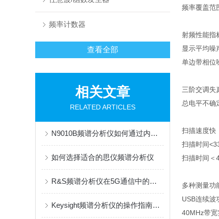
频率覆盖范围
频率计数器
射频性能指
显示平均噪声
查看全部
单边带相位噪声
≤-108
相关文章
三阶交调失真
总电平不确定
RELATED ARTICLES
扫描速度快
N9010B频谱分析仪如何通过内置校准源保障长期稳定性
扫描时间<3
如何选择适合的思仪频谱分析仪
扫描时间＜4
R&S频谱分析仪在5G通信中的应用前景
多种测量功
USB连续
Keysight频谱分析仪的操作指南与维护
40MHz