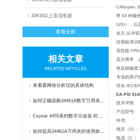
CANopen, E
30KW以上直流电源
带 64 种
U/IU），
查看全部
在主-从并
自我校准功
高性能 FPGA
相关文章
高分辨率，
电压精确度为
RELATED ARTICLES
专业的用户
来看看网络分析仪的具体结构
符合 IEC/
EA-PSI 9
如何正确选购34461A数字万用表，小编这就告诉你
技术详情
产品型号:
Ceyear 4455系列数字示波器-时域高精度测试好帮手
外壳:
电压（U）:
如何提高34461A万用表的使用效率？
电流（I）: