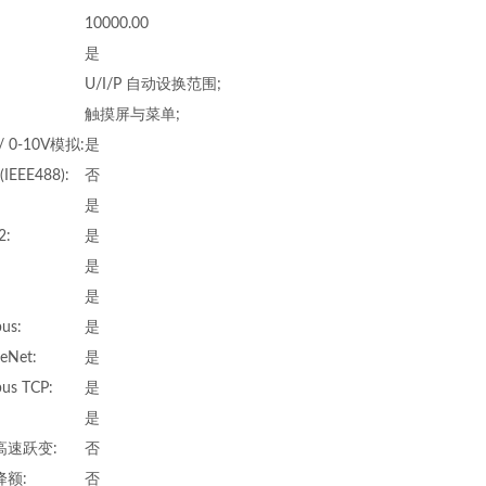
10000.00
是
U/I/P 自动设换范围;
触摸屏与菜单;
 / 0-10V模拟:
是
(IEEE488):
否
是
2:
是
是
是
us:
是
eNet:
是
us TCP:
是
是
高速跃变:
否
降额:
否