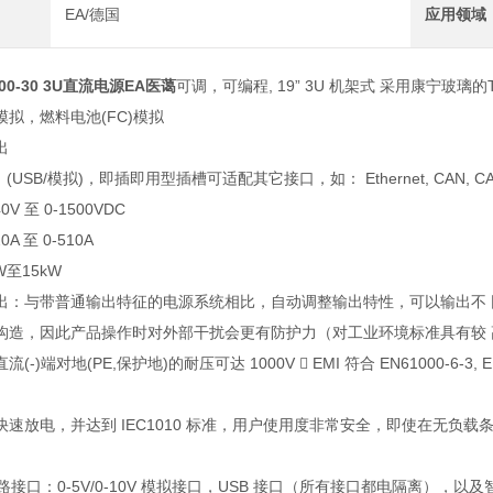
EA/德国
应用领域
1000-30 3U直流电源EA医蔼
可调，可编程, 19” 3U 机架式 采用康宁玻
)模拟，燃料电池(FC)模拟
出
USB/模拟)，即插即用型插槽可适配其它接口，如： Ethernet, CAN, CANopen,
V 至 0-1500VDC
A 至 0-510A
W至15kW
出：与带普通输出特征的电源系统相比，自动调整输出特性，可以输出不
构造，因此产品操作时对外部干扰会更有防护力（对工业环境标准具有较
(-)端对地(PE,保护地)的耐压可达 1000V  EMI 符合 EN61000-6-
速放电，并达到 IEC1010 标准，用户使用度非常安全，即使在无负载条 
 路接口：0-5V/0-10V 模拟接口，USB 接口（所有接口都电隔离），