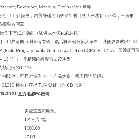
thernet, Devicenet, Modbus, Profibus/net 等等）
颜色的 TFT 触摸屏，内置舒适的函数发生器（默认纹波有：正弦，三角形，正
以及报警管理器
联操作下有汇总功能（还供成本优化的从机）
能：用户可自行测量偏差值，然后将正确值输入菜单，以便恢复成出厂时 
 (Field-Programmable-Gate-Array Lattice ECP3LFE17EA
达 16 位（非常精细的编程与回读步骤）
额定值的 0.1%
控制软件，可同时操作 20 台产品之多（需应用注册码）
EN 61010 标准并获得 TUV 认证（含 CB 报告）
1000-30 3U直流电源EA医蔼
实验室直流电源;
19" 机架式;
1000.00
30.00