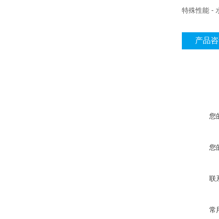
特殊性能 - 
产品咨
您
您
联
常