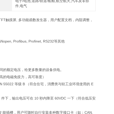
电子/电池,道路/轨道/船舶,航空航天,汽车及零部
件,电气
璃的TFT触摸屏, 多功能函数发生器，用户配置文档，内阻调整，
 Profibus, Profinet, RS232等其他
 同的额定电压，给更多数量的设备供电。
 高的电磁免疫力，高可靠度）
3, EN 55022 等级 B （符合住宅，消费类与轻工业环境使用的 E
件下，输出电压可在 10 秒内降至 60VDC 一下（符合低压安
以及智 能插槽，用户可随时自行安装多种数字接口卡（如：CAN,