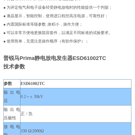
● 为评定电气和电子设备经受静电放电时的性能提供一个判据；
● 液晶显示，智能控制，使用进口程控高压电源，可靠性好；
● 内置国际标准等级参数
,
体积小，操作方便；
● 可以非常方便地更换阻容套件，以满足不同标准的试验要求。
● 使用简单，无需注意操作顺序（有软件保护）；
普锐马Prima静电放电发生器ESD61002TC
技术参数
参数
ESD61002
TC
输出电
0.2
～
±
3
0kV
.
压
输出电
正 / 负
压极性
放电电
330 Ω
/2000
Ω