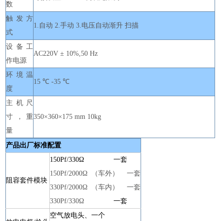
数
触发方
1.自动 2.手动 3.电压自动渐升 扫描
式
设备工
AC220V ± 10%,50 Hz
作电源
环境温
15 ℃ -35 ℃
度
主机尺
寸，重
350×360×175 mm 10kg
量
产品出厂标准
配置
150Pf/330Ω 一套
150Pf/2000Ω （车外） 一套
阻容套件模块
330
Pf/2000Ω （车内） 一套
330
Pf/330Ω
一套
空气放电头、
一个