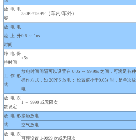
阻
放电电
（车内/车外）
330PF
/150PF
容
放电电
流上升
0.6 ～ 1ns
时间
静电保
>5s
持时间
放电时间间隔可以设置在 0.05 ～ 99.99s 之间，可满足各种
工作形
操作方式，如 20PPS 放电； 设置值小于0.05s 时，是单次放
式
电
放电次
1 ～ 9999 或无限次
数设定
放电形
接触放电
式
空气放电
放电次
可预设置 1-9999 次或无限次