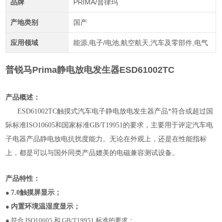
品牌
PRIMA/普律玛
产地类别
国产
应用领域
能源,电子/电池,航空航天,汽车及零部件,电气
普锐马Prima静电放电发生器ESD61002TC
产品概述：
ESD61002TC触摸式汽车电子静电放电发生器产品*符合或超过国
际标准ISO10605和国家标准GB/T19951的要求，主要用于评定汽车电
子电器产品静电放电抗扰度能力。无论在外观上，还是在性能指标
上，都是可以与国外同类产品媲美的电磁兼容测试设备。
产品特性：
●
7.0触摸屏显示；
●
内置环境温湿度显示；
● 符合
I
SO10605 和
GB/T1
9951 标准的要求；